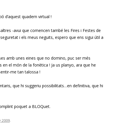
ó d’aquest quadern virtual !
saltres -avui que comencen també les Fires i Festes de
nseguretat i els meus neguits, espero que ens sigui útil a
ises amb unes eines que no domino, puc ser més
s en el món de la fonètica ! Ja us planyo, ara que he
entir-me tan talossa !
taris, que hi suggeriu possibilitats…en definitiva, que hi
mplint poquet a BLOQuet.
y 2009
.