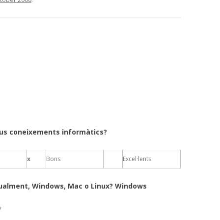
eus coneixements informàtics?
x
Bons
Excel·lents
itualment, Windows, Mac o Linux? Windows
ï