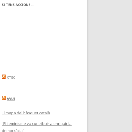
SI TENS ACCIONS…
XTEC
AVUI
El mapa del bàsquet català
“El feminisme va contribuir a enriquir la
democràcia”