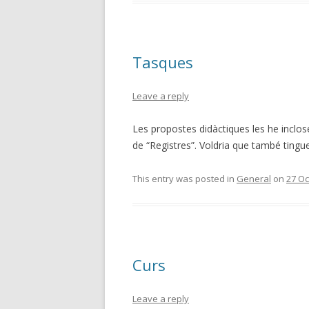
Tasques
Leave a reply
Les propostes didàctiques les he inclose
de “Registres”. Voldria que també tingue
This entry was posted in
General
on
27 Oc
Curs
Leave a reply