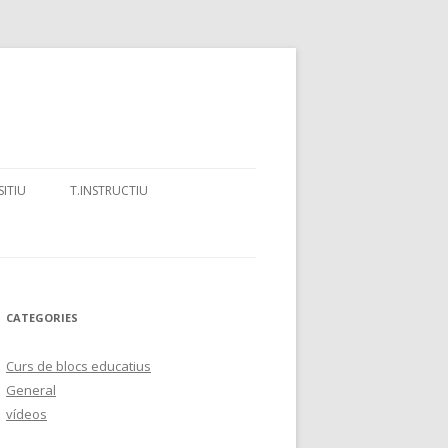
SITIU
T.INSTRUCTIU
ATALÀ: UNA HISTÒRIA DE
GRAELLA DE CORRECCIÓ TEXT
ÜES EN CONTACTE ?”
EXPOSITIU
CATEGORIES
Curs de blocs educatius
General
vídeos