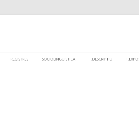
Skip
to
REGISTRES
SOCIOLINGÜÍSTICA
T.DESCRIPTIU
T.EXPO
content
EXERCICI
“EL C
LLENG