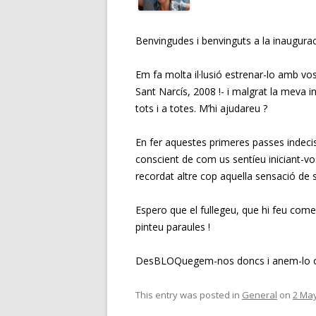
Benvingudes i benvinguts a la inauguraci
Em fa molta il·lusió estrenar-lo amb vo
Sant Narcís, 2008 !- i malgrat la meva i
tots i a totes. M’hi ajudareu ?
En fer aquestes primeres passes indec
conscient de com us sentíeu iniciant-vo
recordat altre cop aquella sensació de s
Espero que el fullegeu, que hi feu comen
pinteu paraules !
DesBLOQuegem-nos doncs i anem-lo o
This entry was posted in
General
on
2 Ma