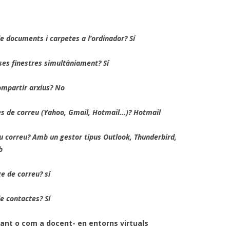
de documents i carpetes a l’ordinador? Sí
es finestres simultàniament? Sí
ompartir arxius? No
es de correu (Yahoo, Gmail, Hotmail…)? Hotmail
u correu? Amb un gestor tipus Outlook, Thunderbird,
b
e de correu? sí
de contactes? Sí
ant o com a docent- en entorns virtuals