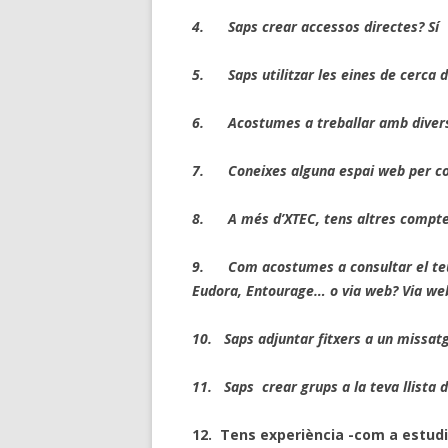
4.
Saps crear accessos directes? Sí
5.
Saps utilitzar les eines de cerca 
6.
Acostumes a treballar amb divers
7.
Coneixes alguna espai web per c
8.
A més d’XTEC, tens altres compt
9.
Com acostumes a consultar el te
Eudora, Entourage… o via web? Via we
10.
Saps adjuntar fitxers a un missatg
11.
Saps crear grups a la teva llista 
12.
Tens experiència -com a estudi