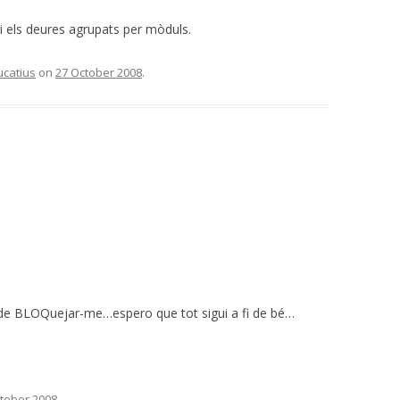
i els deures agrupats per mòduls.
ucatius
on
27 October 2008
.
unt de BLOQuejar-me…espero que tot sigui a fi de bé…
tober 2008
.