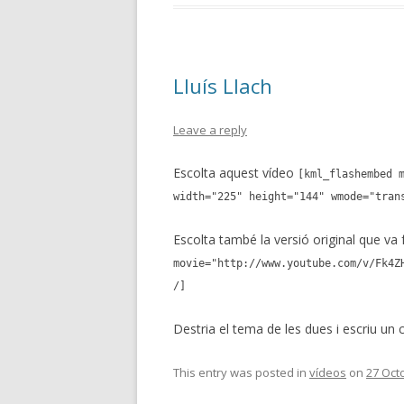
Lluís Llach
Leave a reply
Escolta aquest vídeo
[kml_flashembed 
width="225" height="144" wmode="tran
Escolta també la versió original que va 
movie="http://www.youtube.com/v/Fk4Z
/]
Destria el tema de les dues i escriu un
This entry was posted in
vídeos
on
27 Oct