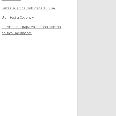
Fartaz, a la final sub 20 de 1.500 m.
Últim test a Coventry
“La visita del papa va ser una bogeria
política i mediàtica”