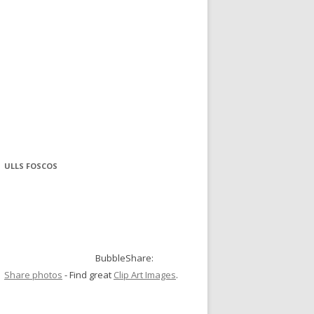
ULLS FOSCOS
BubbleShare:
Share photos
- Find great
Clip Art Images
.