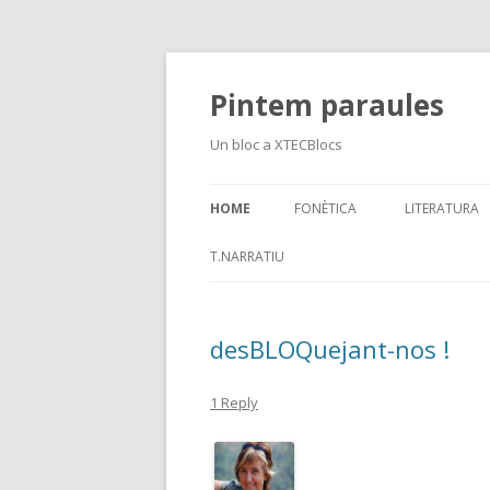
Pintem paraules
Un bloc a XTECBlocs
HOME
FONÈTICA
LITERATURA
PRESENTACIONS
T.NARRATIU
“QUAN VAIG SENTIR EN
SEBASTIÀ…”
desBLOQuejant-nos !
1 Reply