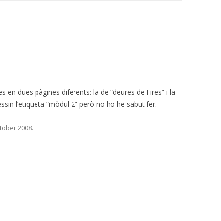
s en dues pàgines diferents: la de “deures de Fires” i la
ssin l’etiqueta “mòdul 2” però no ho he sabut fer.
tober 2008
.