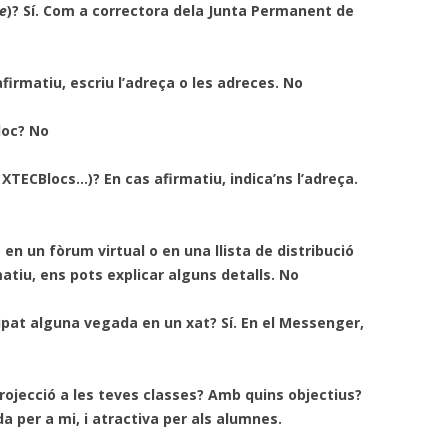
e
)? Sí. Com a correctora de
la Junta Permanent de
afirmatiu, escriu l’adreça o les adreces. No
loc? No
, XTECBlocs…)? En cas afirmatiu, indica’ns l’adreça.
n un fòrum virtual o en una llista de distribució
matiu, ens pots explicar alguns detalls. No
ipat alguna vegada en un xat? Sí. En el Messenger,
rojecció a les teves classes? Amb quins objectius?
da per a mi, i atractiva per als alumnes.