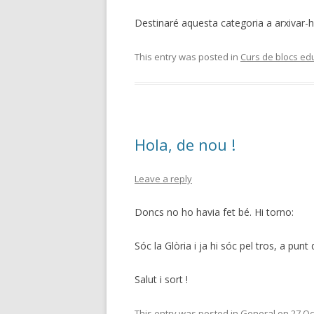
Destinaré aquesta categoria a arxivar-h
This entry was posted in
Curs de blocs ed
Hola, de nou !
Leave a reply
Doncs no ho havia fet bé. Hi torno:
Sóc la Glòria i ja hi sóc pel tros, a p
Salut i sort !
This entry was posted in
General
on
27 Oc