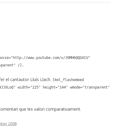
movie="http://www.youtube.com/v/J0MH6QQGXCU"
sparent" /].
fer el cantautor Lluís Llach.
[kml_flashembed
HJJXLoQ" width="225" height="144" wmode="transparent"
 comentari que les valori comparativament.
ober 2008
.