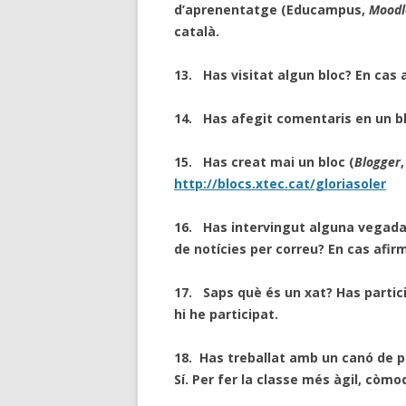
d’aprenentatge (Educampus,
Moodl
català.
13.
Has visitat algun bloc?
En cas 
14.
Has afegit comentaris en un b
15.
Has creat mai un bloc (
Blogger
http://blocs.xtec.cat/gloriasoler
16.
Has intervingut alguna vegada e
de notícies per correu? En cas afir
17.
Saps què és un xat? Has partic
hi he participat.
18.
Has treballat amb un canó de p
Sí. Per fer la classe més àgil, còmo