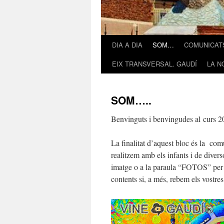
DIA A DIA
SOM…
COMUNICATS
Vés
EIX TRANSVERSAL. GAUDÍ
LA N
al
contingut
SOM…..
Benvinguts i benvingudes al curs 
La finalitat d’aquest bloc és la com
realitzem amb els infants i de dive
imatge o a la paraula “FOTOS” per t
contents si, a més, rebem els vostre