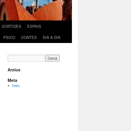
SORTIDES
ESPAIS
PSICO
CONTES
DIA A DIA
Arxius
Meta
Entra