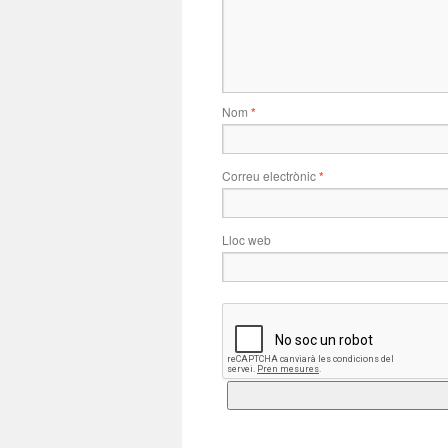
Nom
*
Correu electrònic
*
Lloc web