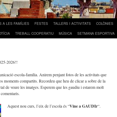
 A LES FAMÍLIES
FESTES
TALLERS I ACTIVITATS
COLÒNIES
OTÍCIA
TREBALL COOPERATIU
MÚSICA
SETMANA ESPORTIVA
2025-2026!!
unicació escola-família. Anirem penjant fotos de les activitats que
rsos moments compartits. Recordeu que heu de clicar a sobre de la
al de veure les imatges. Esperem que les gaudiu i estarem molt
s comentaris.
Vine a GAUDIr
Aquest nou curs, l’eix de l’escola és “
“.