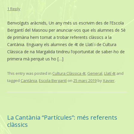
1 Reply
Benvolguts aràcnids, Un any més us escrivim des de l’Escola
Bergantí del Masnou per anunciar-vos que els alumnes de 5è
de primària hem tornat a trobar referents clàssics a la
Cantània. Enguany els alumnes de 4t de Llatí i de Cultura
Clàssica de na Margalida tindreu l’oportunitat de saber-ho de
primera mà perquè us ho […]
This entry was posted in
Cultura Clàssica 4t
,
General
,
Llatí 4t
and
tagged
Cantània
,
Escola Bergantí
on
25 març 2019
by
Xavier
.
La Cantània “Partícules”: més referents
clàssics