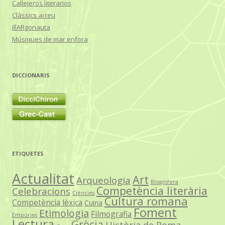
Callejeros literarios
Clàssics arreu
illARgonauta
Músiques de mar enfora
DICCIONARIS
ETIQUETES
Actualitat
Art
Arqueologia
Blogosfera
Competència literària
Celebracions
Ciències
Cultura romana
Competència lèxica
Cuina
Foment
Etimologia
Filmografia
Empúries
Lectura
Grècia
Història de Roma