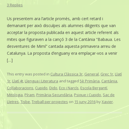
3 Replies
Us presentem ara l’article promès, amb cert retard i
demanant per això disculpes als alumnes diligents que van
acceptar la proposta publicada en aquest article referent als
mites que figuraven a la cançó 3 de la Cantània “Babaua. Les
desventures de Mimí” cantada aquesta primavera arreu de
Catalunya. La proposta d’enguany era emplaçar-vos a venir
[…]
This entry was posted in
Cultura Clàssica 3r
,
General
,
Grec 1r
,
Llatí
1r
,
Llatí 4t
,
Llengua i Literatura
and tagged
5è Primària
,
Cantània
,
Col·laboracions
,
Cupido
,
Dido
,
Eco i Narcís
,
Escola Bergantí
,
Mitologia
,
Píram
,
Primària-Secundària
,
Psique i Cupido
,
Sac de
Lletres
,
Tisbe
,
Treball per projectes
on
15 juny 2016
by
Xavier
.