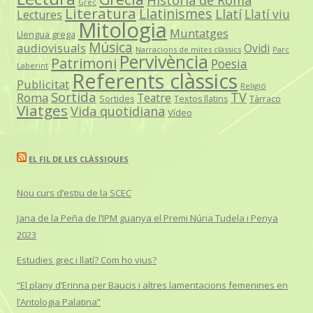
Grec
Literatura
Llatinismes
Llatí
Llatí viu
Lectures
Mitologia
Muntatges
Llengua grega
Música
audiovisuals
Ovidi
Narracions de mites clàssics
Parc
Pervivència
Patrimoni
Poesia
Laberint
Referents clàssics
Publicitat
Religió
Sortida
TV
Roma
Teatre
Sortides
Textos llatins
Tàrraco
Viatges
Vida quotidiana
Vídeo
EL FIL DE LES CLÀSSIQUES
Nou curs d’estiu de la SCEC
Jana de la Peña de l’IPM guanya el Premi Núria Tudela i Penya
2023
Estudies grec i llatí? Com ho vius?
“El plany d’Erinna per Baucis i altres lamentacions femenines en
l’Antologia Palatina”