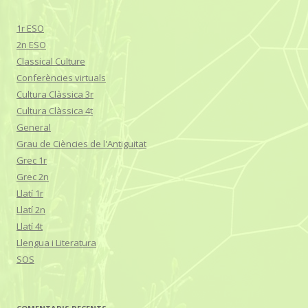
1r ESO
2n ESO
Classical Culture
Conferències virtuals
Cultura Clàssica 3r
Cultura Clàssica 4t
General
Grau de Ciències de l'Antiguitat
Grec 1r
Grec 2n
Llatí 1r
Llatí 2n
Llatí 4t
Llengua i Literatura
SOS