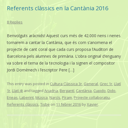
Referents clàssics en la Cantània 2016
8 Replies
Benvolguts aràcnids! Aquest curs més de 42.000 nens i nenes
tornarem a cantar la Cantània, que és com s’anomena el
projecte de cant coral que cada curs proposa l’Auditori de
Barcelona pels alumnes de primària. L’obra original d’enguany
va sobre el tema de la tecnologia i la signen el compositor
Jordi Domènech i l’escriptor Pere […]
This entry was posted in
Cultura Clàssica 3r
,
General
,
Grec 1r
,
Llatí
1r
,
Llatí 4t
and tagged
Ariadna
,
Bergantí
,
Cantània
,
Cupido
,
Dido
,
Eneas
,
Laberint
,
Música
,
Narcís
,
Píram
,
Projecte col·laboratiu
,
Referents clàssics
,
Tisbe
on
11 febrer 2016
by
Xavier
.