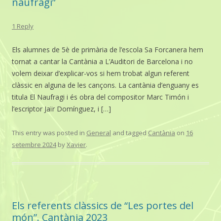
naufragi”
1 Reply
Els alumnes de 5è de primària de l’escola Sa Forcanera hem
tornat a cantar la Cantània a L’Auditori de Barcelona i no
volem deixar d’explicar-vos si hem trobat algun referent
clàssic en alguna de les cançons. La cantània d’enguany es
titula El Naufragi i és obra del compositor Marc Timón i
l’escriptor Jaïr Domínguez, i […]
This entry was posted in
General
and tagged
Cantània
on
16
setembre 2024
by
Xavier
.
Els referents clàssics de “Les portes del
món”. Cantània 2023