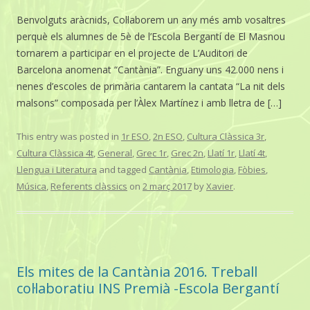
Benvolguts aràcnids, Col·laborem un any més amb vosaltres
perquè els alumnes de 5è de l’Escola Bergantí de El Masnou
tornarem a participar en el projecte de L’Auditori de
Barcelona anomenat “Cantània”. Enguany uns 42.000 nens i
nenes d’escoles de primària cantarem la cantata “La nit dels
malsons” composada per l’Àlex Martínez i amb lletra de […]
This entry was posted in
1r ESO
,
2n ESO
,
Cultura Clàssica 3r
,
Cultura Clàssica 4t
,
General
,
Grec 1r
,
Grec 2n
,
Llatí 1r
,
Llatí 4t
,
Llengua i Literatura
and tagged
Cantània
,
Etimologia
,
Fòbies
,
Música
,
Referents clàssics
on
2 març 2017
by
Xavier
.
Els mites de la Cantània 2016. Treball
col·laboratiu INS Premià -Escola Bergantí