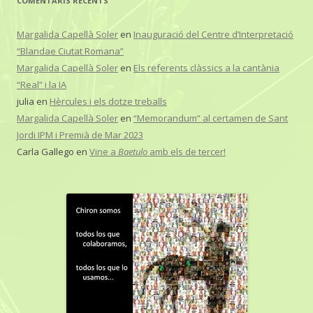
COMENTARIS RECENTS
Margalida Capellà Soler
en
Inauguració del Centre d’Interpretació
“Blandae Ciutat Romana”
Margalida Capellà Soler
en
Els referents clàssics a la cantània
“Real” i la IA
julia
en
Hèrcules i els dotze treballs
Margalida Capellà Soler
en
“Memorandum” al certamen de Sant
Jordi IPM i Premià de Mar 2023
Carla Gallego
en
Vine a
Baetulo
amb els de tercer!