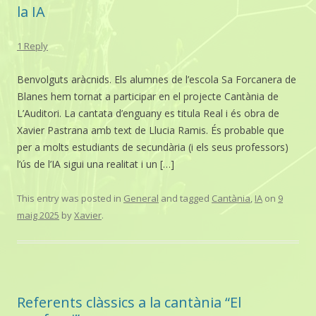
la IA
1 Reply
Benvolguts aràcnids. Els alumnes de l’escola Sa Forcanera de
Blanes hem tornat a participar en el projecte Cantània de
L’Auditori. La cantata d’enguany es titula Real i és obra de
Xavier Pastrana amb text de Llucia Ramis. És probable que
per a molts estudiants de secundària (i els seus professors)
l’ús de l’IA sigui una realitat i un […]
This entry was posted in
General
and tagged
Cantània
,
IA
on
9
maig 2025
by
Xavier
.
Referents clàssics a la cantània “El