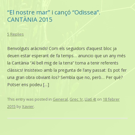
“El nostre mar” i cançó “Odissea”.
CANTÀNIA 2015
5 Replies
Benvolguts aràcnids! Com els seguidors d’aquest bloc ja
deuen estar esperant de fa temps… anuncio que un any més
la Cantània “Al bell mig de la terra” torna a tenir referents
clàssics! Insisteixo amb la pregunta de l’any passat: Es pot fer
una gran obra obviant-los? Sembla que no, però… Per què?
Potser ens podeu […]
This entry was posted in
General
,
Grec 1r
,
Llatí 4t
on
18 febrer
2015
by
Xavier
.