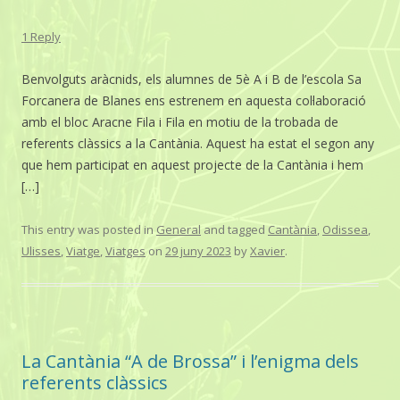
1 Reply
Benvolguts aràcnids, els alumnes de 5è A i B de l’escola Sa
Forcanera de Blanes ens estrenem en aquesta col·laboració
amb el bloc Aracne Fila i Fila en motiu de la trobada de
referents clàssics a la Cantània. Aquest ha estat el segon any
que hem participat en aquest projecte de la Cantània i hem
[…]
This entry was posted in
General
and tagged
Cantània
,
Odissea
,
Ulisses
,
Viatge
,
Viatges
on
29 juny 2023
by
Xavier
.
La Cantània “A de Brossa” i l’enigma dels
referents clàssics