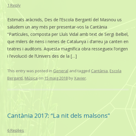
1 Reply
Estimats aràcnids, Des de l’Escola Bergantí del Masnou us
saludem un any més per presentar-vos la Cantània
“Partícules, composta per Lluís Vidal amb text de Sergi Belbel,
que milers de nens i nenes de Catalunya i d’arreu ja canten en
teatres i auditoris. Aquesta magnífica obra ressegueix l’origen
i l’evolució de l’Univers des de la […]
This entry was posted in
General
and tagged
Cantània
,
Escola
Bergantí
,
Música
on
15 maig 2018
by
Xavier
.
Cantània 2017: “La nit dels malsons”
6 Replies