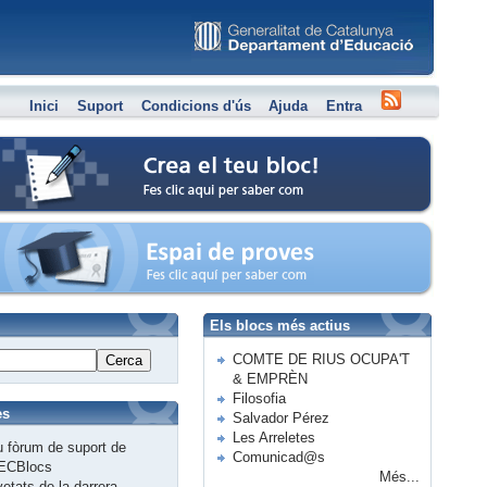
Inici
Suport
Condicions d'ús
Ajuda
Entra
Crea el teu bloc
Espai de proves
Els blocs més actius
COMTE DE RIUS OCUPA'T
Cerca
& EMPRÈN
Filosofia
es
Salvador Pérez
Les Arreletes
 fòrum de suport de
Comunicad@s
ECBlocs
Més...
etats de la darrera