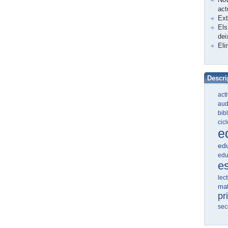
act
Ex
Els
dei
Eli
Descri
act
aud
bib
cic
e
edu
edu
e
lec
ma
pr
sec