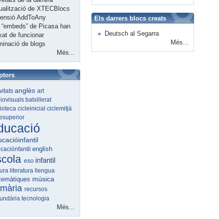
ualització de XTECBlocs
tensió AddToAny
Els darrers blocs creats
 “embeds” de Picasa han
Deutsch al Segarra
xat de funcionar
Més...
minació de blogs
Més...
ptors
anglès
ivitats
art
iovisuals
batxillerat
lioteca
cicleinicial
ciclemitjà
lesuperior
ducació
cacióinfantil
english
caciónfantil
scola
infantil
eso
tura
literatura
llengua
música
temàtiques
imària
recursos
undària
tecnologia
Més...