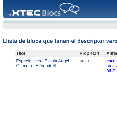
XTEC
Blocs
Llista de blocs que tenen el descriptor
ver
Títol
Propietari
Altre
Especialistes - Escola Àngel
ariau
escol
Guimerà - El Vendrell
aula
artíst