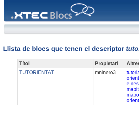
XTEC
Blocs
Llista de blocs que tenen el descriptor
tuto
Títol
Propietari
Altre
TUTORIENTAT
mninero3
tutori
orien
eines
mapit
mapor
orien