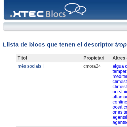
XTEC
Blocs
Llista de blocs que tenen el descriptor
trop
Títol
Propietari
Altres
més socials!!
cmora24
aigua
temper
medite
climes
climes
oceàni
altamu
contine
oceà
c
ones
t
agents
agents