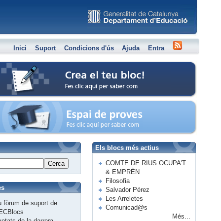
Inici
Suport
Condicions d'ús
Ajuda
Entra
Crea el teu bloc
Espai de proves
Els blocs més actius
COMTE DE RIUS OCUPA'T
Cerca
& EMPRÈN
Filosofia
es
Salvador Pérez
Les Arreletes
 fòrum de suport de
Comunicad@s
ECBlocs
Més...
etats de la darrera