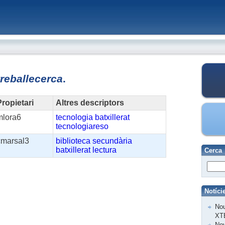
treballecerca
.
ropietari
Altres descriptors
mlora6
tecnologia
batxillerat
tecnologiareso
cmarsal3
biblioteca
secundària
batxillerat
lectura
Cerca
Notíci
Nou
XT
Nov