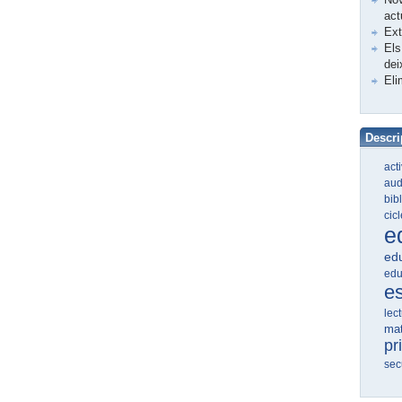
act
Ex
Els
dei
Eli
Descri
act
aud
bib
cic
e
edu
edu
e
lec
ma
pr
sec