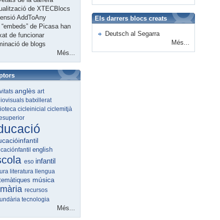
ualització de XTECBlocs
tensió AddToAny
Els darrers blocs creats
 “embeds” de Picasa han
Deutsch al Segarra
xat de funcionar
Més...
minació de blogs
Més...
ptors
anglès
ivitats
art
iovisuals
batxillerat
lioteca
cicleinicial
ciclemitjà
lesuperior
ducació
cacióinfantil
english
caciónfantil
scola
infantil
eso
tura
literatura
llengua
música
temàtiques
imària
recursos
undària
tecnologia
Més...