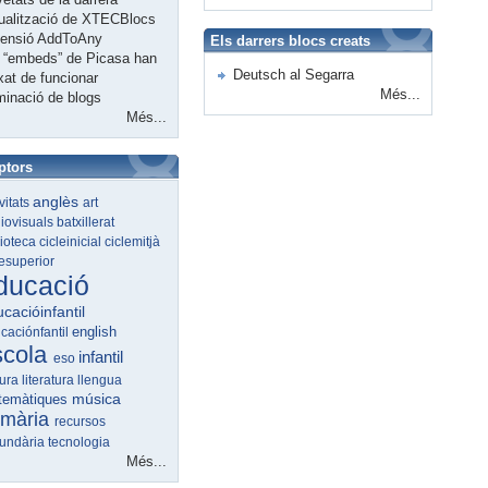
ualització de XTECBlocs
tensió AddToAny
Els darrers blocs creats
 “embeds” de Picasa han
Deutsch al Segarra
xat de funcionar
Més...
minació de blogs
Més...
ptors
anglès
ivitats
art
iovisuals
batxillerat
lioteca
cicleinicial
ciclemitjà
lesuperior
ducació
cacióinfantil
english
caciónfantil
scola
infantil
eso
tura
literatura
llengua
música
temàtiques
imària
recursos
undària
tecnologia
Més...