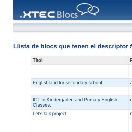
XTEC
Blocs
Llista de blocs que tenen el descriptor
Títol
P
Englishland for secondary school
ICT in Kindergarten and Primary English
Classes.
Let's talk project