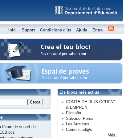
Inici
Suport
Condicions d'ús
Ajuda
Entra
Crea el teu bloc
Espai de proves
Els blocs més actius
COMTE DE RIUS OCUPA'T
Cerca
& EMPRÈN
Filosofia
es
Salvador Pérez
Les Arreletes
 fòrum de suport de
Comunicad@s
ECBlocs
Més...
etats de la darrera