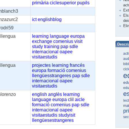
primària
ciclesuperior
pupils
act
Ex
mblanch3
Els
mzazurc2
ict
englishblog
dei
Eli
rodri59
sllengua
learning
language
europa
exchange
comenius
visit
Descri
study
training
pap
sdle
internacional
oapee
act
visitaestudis
aud
bib
sllengua
projectes
learning
francés
cic
europa
formació
comenius
e
llengüesstrangeres
pap
sdle
internacional
oapee
edu
visitaestudis
edu
e
nlorenzo
english
anglès
learning
language
europa
clil
aicle
lec
formació
comenius
pap
sdle
ma
internacional
oapee
pr
visitaestudis
studyisit
sec
llengüesestrangeres