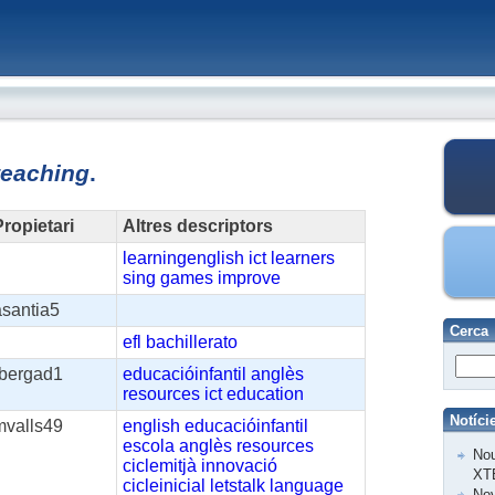
teaching
.
ropietari
Altres descriptors
learningenglish
ict
learners
sing
games
improve
asantia5
Cerca
efl
bachillerato
rbergad1
educacióinfantil
anglès
resources
ict
education
Notíci
mvalls49
english
educacióinfantil
escola
anglès
resources
Nou
ciclemitjà
innovació
XT
cicleinicial
letstalk
language
Nov