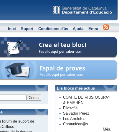
Inici
Suport
Condicions d'ús
Ajuda
Entra
Crea el teu bloc
Espai de proves
Els blocs més actius
COMTE DE RIUS OCUPA'T
Cerca
& EMPRÈN
Filosofia
es
Salvador Pérez
Les Arreletes
 fòrum de suport de
Comunicad@s
ECBlocs
Més...
etats de la darrera