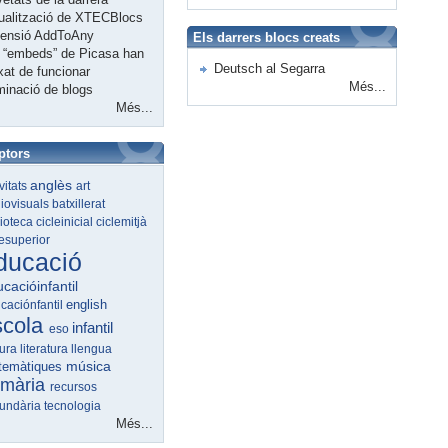
ualització de XTECBlocs
tensió AddToAny
Els darrers blocs creats
 “embeds” de Picasa han
Deutsch al Segarra
xat de funcionar
Més...
minació de blogs
Més...
ptors
anglès
ivitats
art
iovisuals
batxillerat
lioteca
cicleinicial
ciclemitjà
lesuperior
ducació
cacióinfantil
english
caciónfantil
scola
infantil
eso
tura
literatura
llengua
música
temàtiques
imària
recursos
undària
tecnologia
Més...