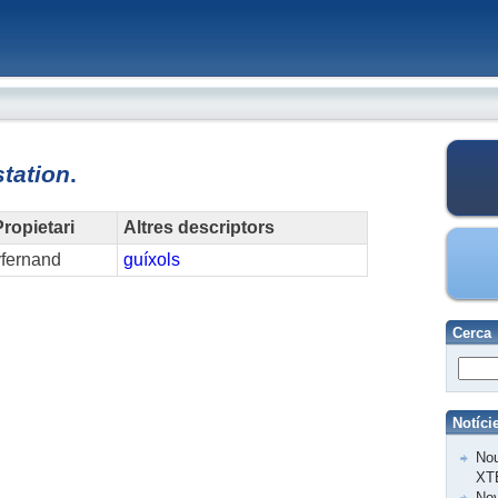
station
.
ropietari
Altres descriptors
vfernand
guíxols
Cerca
Notíci
Nou
XT
Nov