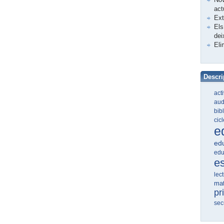
act
Ex
Els
dei
Eli
Descri
act
aud
bib
cic
e
edu
edu
e
lec
ma
pr
sec