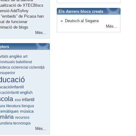
ualització de XTECBlocs
tensió AddToAny
Els darrers blocs creats
 “embeds” de Picasa han
Deutsch al Segarra
xat de funcionar
Més...
minació de blogs
Més...
ptors
anglès
ivitats
art
iovisuals
batxillerat
lioteca
cicleinicial
ciclemitjà
lesuperior
ducació
cacióinfantil
english
caciónfantil
scola
infantil
eso
tura
literatura
llengua
música
temàtiques
imària
recursos
undària
tecnologia
Més...