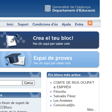
Inici
Suport
Condicions d'ús
Ajuda
Entra
Crea el teu bloc
Espai de proves
Els blocs més actius
COMTE DE RIUS OCUPA'T
Cerca
& EMPRÈN
Filosofia
es
Salvador Pérez
Les Arreletes
 fòrum de suport de
Comunicad@s
ECBlocs
Més...
etats de la darrera