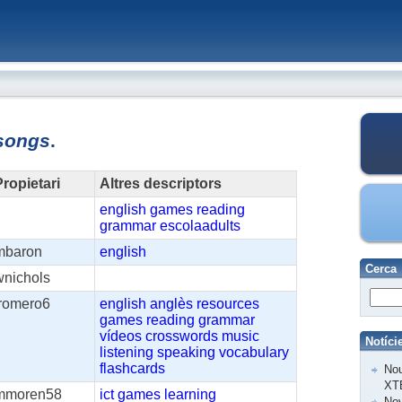
songs
.
ropietari
Altres descriptors
english
games
reading
grammar
escolaadults
mbaron
english
Cerca
wnichols
iromero6
english
anglès
resources
games
reading
grammar
vídeos
crosswords
music
Notíci
listening
speaking
vocabulary
flashcards
Nou
XT
mmoren58
ict
games
learning
Nov