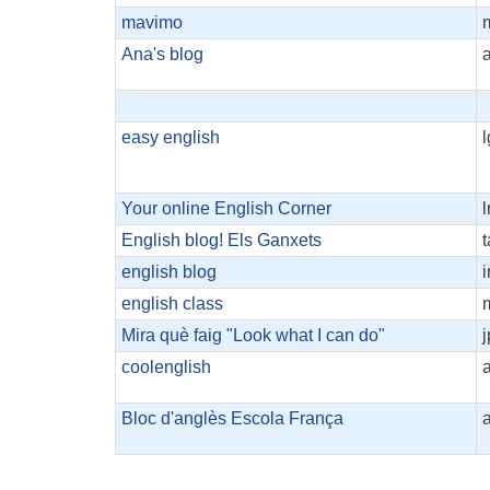
mavimo
Ana's blog
easy english
Your online English Corner
l
English blog! Els Ganxets
english blog
i
english class
Mira què faig "Look what I can do"
coolenglish
Bloc d'anglès Escola França