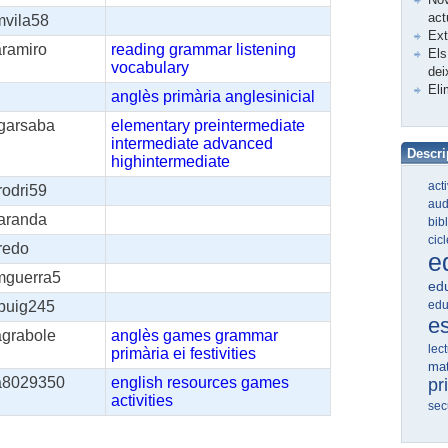
act
mvila58
Ex
aramiro
reading
grammar
listening
Els
vocabulary
dei
Eli
anglès
primària
anglesinicial
lgarsaba
elementary
preintermediate
intermediate
advanced
Descri
highintermediate
act
rodri59
aud
taranda
bib
cic
redo
e
mguerra5
edu
edu
jpuig245
e
agrabole
anglès
games
grammar
lec
primària
ei
festivities
ma
a8029350
english
resources
games
pr
activities
sec