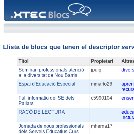
XTEC
Blocs
Llista de blocs que tenen el descriptor
ser
Títol
Propietari
Altre
Seminari professionals atenció
jpuig
divers
a la diversitat de Nou Barris
Espai d'Educació Especial
mmarto26
apren
recur
Full informatiu del SE dels
c5990104
ense
Pallars
RACÓ DE LECTURA
educa
lectur
Jornada de nous professionals
mherna17
dels Serveis Educatius.Curs