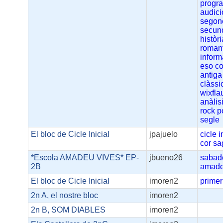
progr
audic
segon
secun
històri
roman
inform
eso
c
antiga
clàssi
wixfla
anàlis
rock
p
segle
El bloc de Cicle Inicial
jpajuelo
cicle
i
cor
sa
*Escola AMADEU VIVES* EP-
jbueno26
sabad
2B
amad
El bloc de Cicle Inicial
imoren2
primer
2n A, el nostre bloc
imoren2
2n B, SOM DIABLES
imoren2