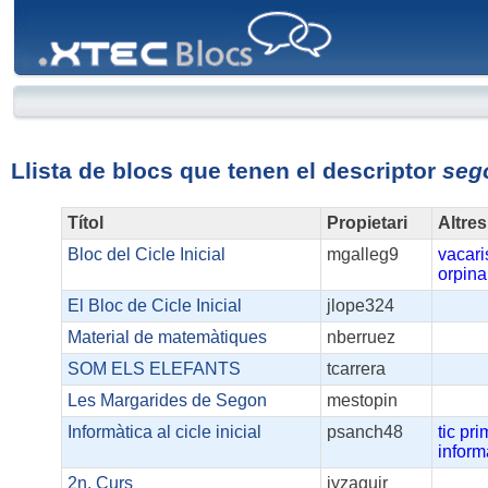
XTEC
Blocs
Llista de blocs que tenen el descriptor
seg
Títol
Propietari
Altres
Bloc del Cicle Inicial
mgalleg9
vacari
orpina
El Bloc de Cicle Inicial
jlope324
Material de matemàtiques
nberruez
SOM ELS ELEFANTS
tcarrera
Les Margarides de Segon
mestopin
Informàtica al cicle inicial
psanch48
tic
pri
inform
2n. Curs
iyzaguir