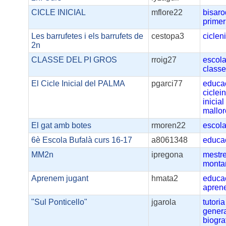
CICLE INICIAL
mflore22
bisar
primer
Les barrufetes i els barrufets de
cestopa3
cicleni
2n
CLASSE DEL PI GROS
rroig27
escola
classe
El Cicle Inicial del PALMA
pgarci77
educa
ciclein
inicial
mallo
El gat amb botes
rmoren22
escol
6è Escola Bufalà curs 16-17
a8061348
educa
MM2n
ipregona
mestr
monta
Aprenem jugant
hmata2
educac
apren
"Sul Ponticello"
jgarola
tutoria
gener
biogra