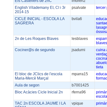
Els Castellers de 2nC
imoren2
English Vilademany EI, CI i 3r
psalvate
tercer
2014-15
CICLE INICIAL - ESCOLA LA
bvila6
educa
SAGRERA
santae
lasagr
óssos
2n de Les Roques Blaves
lesblaves
espar
blave
Cociner@s de segundo
jsadurni
cuina
verda
cocin
abuel
tieta
El bloc de JClics de l'escola
mparra15
educa
Maria-Mercè Marçal
forma
Aula de segon
b7001425
Bloc Acàcies Cicle Inicial 2n
rferna96
primàr
escol
TAC 2n ESCOLA JAUME I LA
vpique
primàr