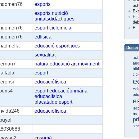
mdomen76
esports
act
Ex
esports
nutrició
Els
unitatsdidàctiques
dei
mdomen76
esport
cicleinicial
Eli
mdomen76
edfisica
madmella
educació
esport
jocs
Descri
sexualitat
act
aud
fernan7
natura
educació
art
moviment
bib
fallada
esport
cic
e
terensi
educaciófísica
edu
peris4
esport
educacióprimària
edu
educacifsica
e
placataldelesport
lec
mvida246
educaciófísica
ma
pr
puyol
sec
a8030686
jmasso2
cosumà