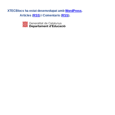
XTECBlocs ha estat desenvolupat amb
WordPress
.
Articles (
RSS
) i Comentaris (
RSS
).
Logo
GENCAT