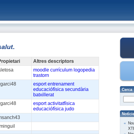
salut
.
ropietari
Altres descriptors
aletosa
moodle
currículum
logopedia
trastorn
vgarci48
esport
entrenament
educaciófísica
secundària
Cerca
batxillerat
vgarci48
esport
activitatfísica
educaciófísica
judo
Notíci
msanch43
Nou
minguil
XT
Nov