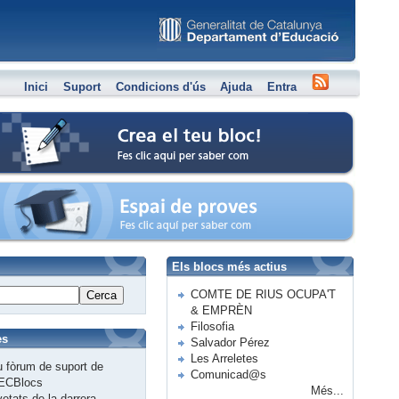
Inici
Suport
Condicions d'ús
Ajuda
Entra
Crea el teu bloc
Espai de proves
Els blocs més actius
COMTE DE RIUS OCUPA'T
Cerca
& EMPRÈN
Filosofia
es
Salvador Pérez
Les Arreletes
 fòrum de suport de
Comunicad@s
ECBlocs
Més...
etats de la darrera