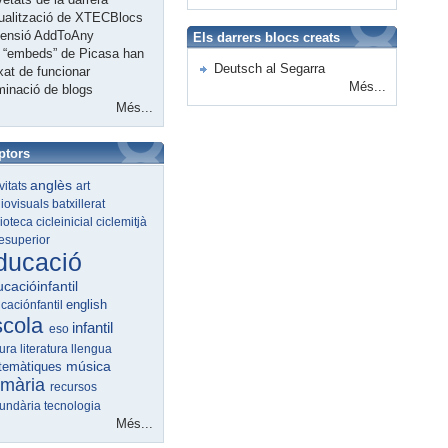
ualització de XTECBlocs
tensió AddToAny
Els darrers blocs creats
 “embeds” de Picasa han
Deutsch al Segarra
xat de funcionar
Més...
minació de blogs
Més...
ptors
anglès
ivitats
art
iovisuals
batxillerat
lioteca
cicleinicial
ciclemitjà
lesuperior
ducació
cacióinfantil
english
caciónfantil
scola
infantil
eso
tura
literatura
llengua
música
temàtiques
imària
recursos
undària
tecnologia
Més...