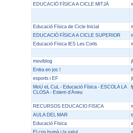
EDUCACIÓ FÍSICA A CICLE MITJÀ
Educació Física de Cicle Inicial
EDUCACIÓ FÍSICA A CICLE SUPERIOR
Educació Física IES Les Corts
moviblog
j
Entra en joc !
r
esports i EF
j
MoU eL CuL - Educació Física - ESCOLA LA
f
CLOSA - Esterri d'Àneu
RECURSOS EDUCACIO FISICA
AULA DEL MAR
r
Educació Física
El cos humà i la salut