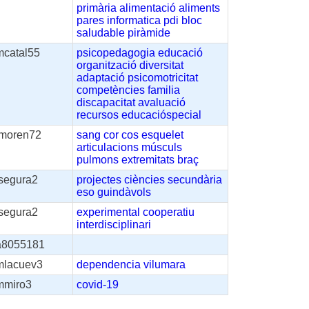
primària
alimentació
aliments
pares
informatica
pdi
bloc
saludable
piràmide
mcatal55
psicopedagogia
educació
organització
diversitat
adaptació
psicomotricitat
competències
familia
discapacitat
avaluació
recursos
educacióspecial
jmoren72
sang
cor
cos
esquelet
articulacions
músculs
pulmons
extremitats
braç
fsegura2
projectes
ciències
secundària
eso
guindàvols
fsegura2
experimental
cooperatiu
interdisciplinari
a8055181
mlacuev3
dependencia
vilumara
mmiro3
covid-19