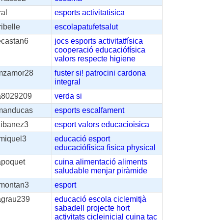
ral
esports
activitatisica
ribelle
escolapatufetsalut
ecastan6
jocs
esports
activitatfísica
cooperació
educaciófísica
valors
respecte
higiene
mzamor28
fuster
si!
patrocini
cardona
integral
a8029209
verda
si
manducas
esports
escalfament
xibanez3
esport
valors
educacioisica
imiquel3
educació
esport
educaciófísica
fisica
physical
apoquet
cuina
alimentació
aliments
saludable
menjar
piràmide
imontan3
esport
agrau239
educació
escola
ciclemitjà
sabadell
projecte
hort
activitats
cicleinicial
cuina
tac