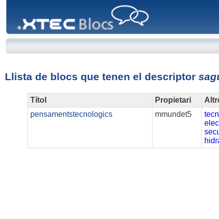
XTEC
Blocs
Llista de blocs que tenen el descriptor
sag
Títol
Propietari
Alt
pensamentstecnologics
mmundet5
tecn
elec
sec
hidr