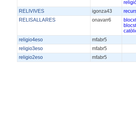
religi
RELIVIVES
igonza43
recur
RELISALLARES
onavarr6
blocx
blocs
catòl
religio4eso
mfabr5
religio3eso
mfabr5
religio2eso
mfabr5