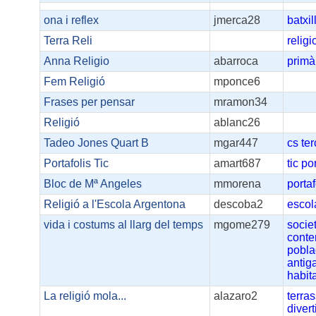
ona i reflex
jmerca28
batxil
Terra Reli
religi
Anna Religio
abarroca
primà
Fem Religió
mponce6
Frases per pensar
mramon34
Religió
ablanc26
Tadeo Jones Quart B
mgar447
cs
ter
Portafolis Tic
amart687
tic
por
Bloc de Mª Angeles
mmorena
portaf
Religió a l'Escola Argentona
descoba2
escol
vida i costums al llarg del temps
mgome279
socie
cont
pobla
antig
habit
La religió mola...
alazaro2
terra
divert