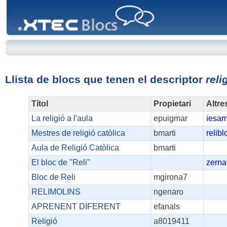
XTEC
Blocs
Llista de blocs que tenen el descriptor
reli
Títol
Propietari
Altre
La religió a l'aula
epuigmar
iesar
Mestres de religió catòlica
bmarti
relibl
Aula de Religió Catòlica
bmarti
El bloc de "Reli"
zerna
Bloc de Reli
mgirona7
RELIMOLINS
ngenaro
APRENENT DIFERENT
efanals
Religió
a8019411