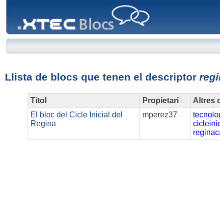
XTEC
Blocs
Llista de blocs que tenen el descriptor
reg
Títol
Propietari
Altres 
El bloc del Cicle Inicial del
mperez37
tecnolo
Regina
cicleini
reginac