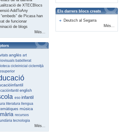
ualització de XTECBlocs
tensió AddToAny
Els darrers blocs creats
 “embeds” de Picasa han
Deutsch al Segarra
xat de funcionar
Més...
minació de blogs
Més...
ptors
anglès
ivitats
art
iovisuals
batxillerat
lioteca
cicleinicial
ciclemitjà
lesuperior
ducació
cacióinfantil
english
caciónfantil
scola
infantil
eso
tura
literatura
llengua
música
temàtiques
imària
recursos
undària
tecnologia
Més...