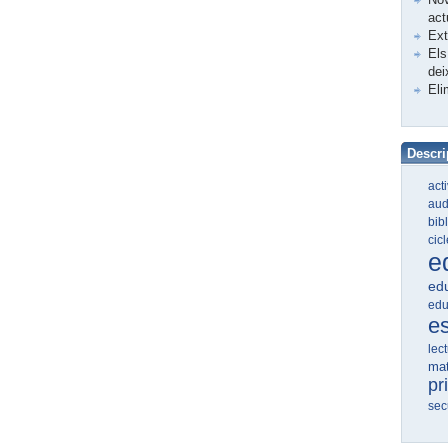
act
Ex
Els
dei
Eli
Descri
act
aud
bib
cic
e
edu
edu
e
lec
ma
pr
sec