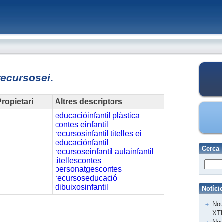
recursosei
.
ropietari
Altres descriptors
educacióinfantil
plàstica
contes
einfantil
recursosinfantil
titelles
ei
educaciónfantil
Cerca
recursoseinfantil
aulainfantil
titellescontes
personatgescontes
recursoseducació
dibuixosinfantil
Notíci
Nou
XT
Nov