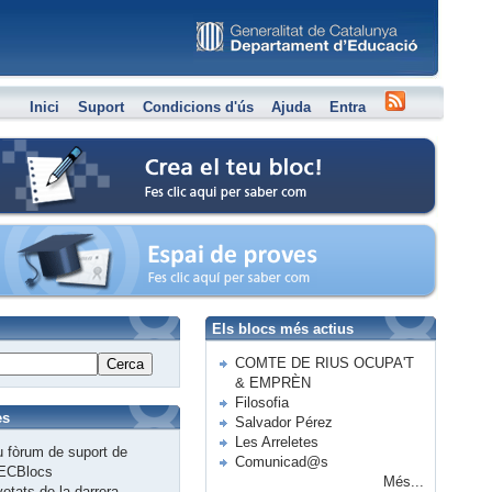
Inici
Suport
Condicions d'ús
Ajuda
Entra
Crea el teu bloc
Espai de proves
Els blocs més actius
COMTE DE RIUS OCUPA'T
Cerca
& EMPRÈN
Filosofia
es
Salvador Pérez
Les Arreletes
 fòrum de suport de
Comunicad@s
ECBlocs
Més...
etats de la darrera