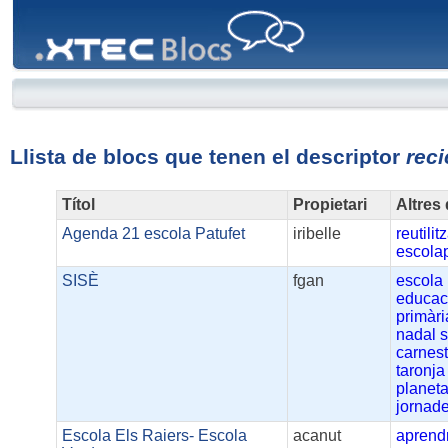
XTEC
Blocs
Llista de blocs que tenen el descriptor
reci
Títol
Propietari
Altres
Agenda 21 escola Patufet
iribelle
reutilit
escolap
SISÈ
fgan
escola
educac
primàri
nadal
s
carnest
taronja
planeta
jornade
Escola Els Raiers- Escola
acanut
aprend