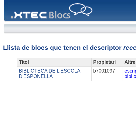
XTEC
Blocs
Llista de blocs que tenen el descriptor
rec
Títol
Propietari
Altr
BIBLIOTECA DE L'ESCOLA
b7001097
escri
D'ESPONELLÀ
bibli