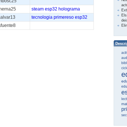
mbosc25
act
fherna25
steam
esp32
holograma
Ex
Els
salvar13
tecnologia
primereso
esp32
dei
afuente8
Eli
Descri
act
aud
bib
cic
e
edu
edu
e
lec
ma
pr
sec