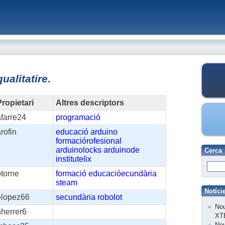
qualitatire
.
ropietari
Altres descriptors
farre24
programació
rofin
educació
arduino
formaciórofesional
arduinolocks
arduinode
Cerca
institutelix
otorne
formació
educacióecundària
steam
Notíci
elopez66
secundària
robolot
Nou
nherrer6
XT
Nov