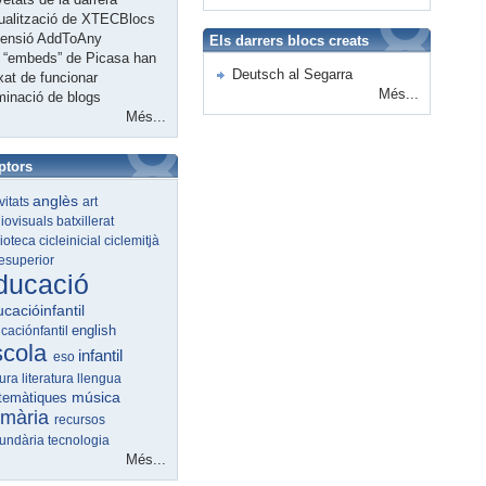
ualització de XTECBlocs
tensió AddToAny
Els darrers blocs creats
 “embeds” de Picasa han
Deutsch al Segarra
xat de funcionar
Més...
minació de blogs
Més...
ptors
anglès
ivitats
art
iovisuals
batxillerat
lioteca
cicleinicial
ciclemitjà
lesuperior
ducació
cacióinfantil
english
caciónfantil
scola
infantil
eso
tura
literatura
llengua
música
temàtiques
imària
recursos
undària
tecnologia
Més...