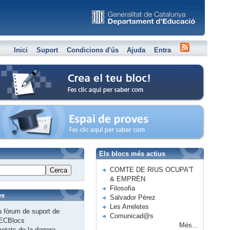
Inici
Suport
Condicions d'ús
Ajuda
Entra
Crea el teu bloc
Espai de proves
Els blocs més actius
COMTE DE RIUS OCUPA'T
Cerca
& EMPRÈN
Filosofia
es
Salvador Pérez
Les Arreletes
 fòrum de suport de
Comunicad@s
ECBlocs
Més...
etats de la darrera