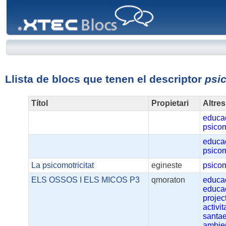
XTEC
Blocs
Llista de blocs que tenen el descriptor
psi
Títol
Propietari
Altres
educac
psicom
educac
psicom
La psicomotricitat
egineste
psicom
ELS OSSOS I ELS MICOS P3
qmoraton
educa
educac
projec
activit
santae
ambie