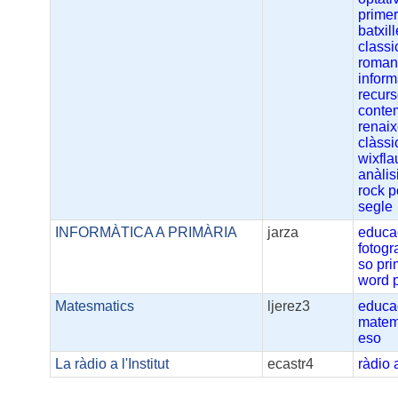
prime
batxill
class
roman
inform
recur
conte
renai
clàssi
wixfla
anàlis
rock
p
segle
INFORMÀTICA A PRIMÀRIA
jarza
educa
fotogr
so
pri
word
Matesmatics
ljerez3
educa
matem
eso
La ràdio a l'Institut
ecastr4
ràdio