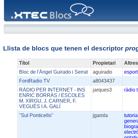
XTEC
Blocs
Llista de blocs que tenen el descriptor
pro
Títol
Propietari
Altre
Bloc de l'Àngel Guirado i Serrat
aguirado
esport
FontRadio TV
a8043437
RÀDIO PER INTERNET - INS
jarques3
ràdio
ENRIC BORRÀS / ESCOLES
M. XIRGU, J. CARNER, F.
VEGUÉS I A. GALÍ
"Sul Ponticello"
jgarola
tutoria
gener
biogra
electr
optati