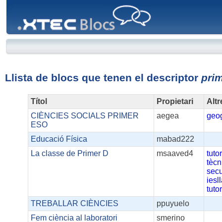
XTEC
Blocs
Llista de blocs que tenen el descriptor
pri
Títol
Propietari
Altr
CIÈNCIES SOCIALS PRIMER
aegea
geog
ESO
Educació Física
mabad222
La classe de Primer D
msaaved4
tuto
tècn
sec
iesl
tuto
TREBALLAR CIÈNCIES
ppuyuelo
Fem ciència al laboratori
smerino