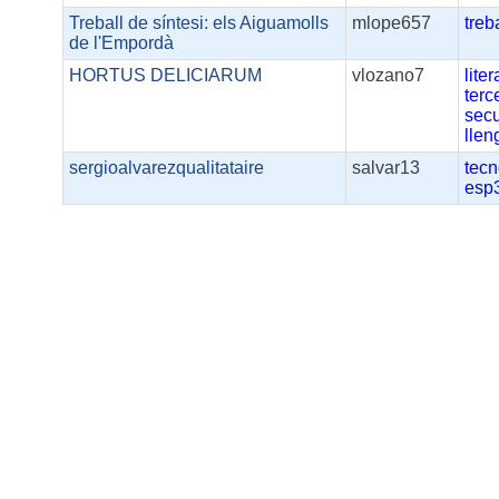
Treball de síntesi: els Aiguamolls
mlope657
treb
de l'Empordà
HORTUS DELICIARUM
vlozano7
lite
terc
sec
llen
sergioalvarezqualitataire
salvar13
tecn
esp