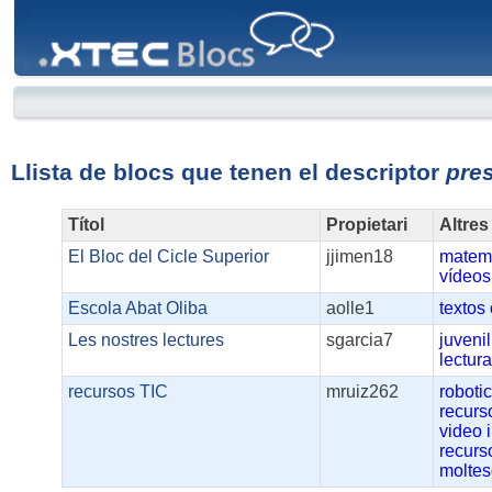
XTEC
Blocs
Llista de blocs que tenen el descriptor
pre
Títol
Propietari
Altres
El Bloc del Cicle Superior
jjimen18
matem
vídeos
Escola Abat Oliba
aolle1
textos
Les nostres lectures
sgarcia7
juvenil
lectur
recursos TIC
mruiz262
roboti
recurs
video
recurs
molte