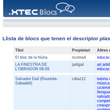
XTEC
Blocs
Llista de blocs que tenen el descriptor
plas
Títol
Propietari
Altres
El bloc de la Núria
ncoma4
educac
LA FINESTRA DE
jartigal
art
arti
L'OBRADOR 08-09
educac
Salvador Dalí (Roureda-
cdiaz12
tutoria
Sabadell)
música
ciclemi
llengu
salvado
compet
cmexpr
proble