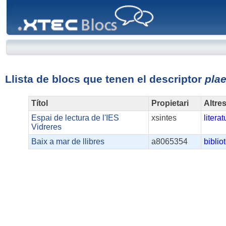
XTEC
Blocs
Llista de blocs que tenen el descriptor
pla
Títol
Propietari
Altre
Espai de lectura de l'IES
xsintes
literat
Vidreres
Baix a mar de llibres
a8065354
biblio