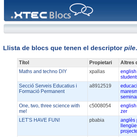
XTEC
Blocs
Llista de blocs que tenen el descriptor
pile
Títol
Propietari
Altres 
Maths and techno DIY
xpallas
english
student
Secció Serveis Educatius i
a8912519
educac
Formació Permanent
mares
semina
One, two, three science with
c5008054
english
me!
zer
LET'S HAVE FUN!
pbabia
anglès
llengüe
project