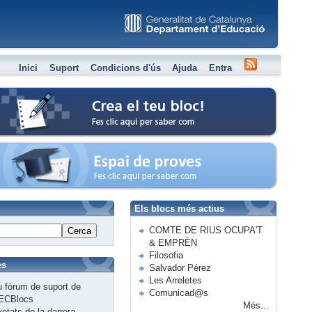
Inici
Suport
Condicions d'ús
Ajuda
Entra
Crea el teu bloc
Espai de proves
Els blocs més actius
COMTE DE RIUS OCUPA'T
Cerca
& EMPRÈN
Filosofia
es
Salvador Pérez
Les Arreletes
 fòrum de suport de
Comunicad@s
ECBlocs
Més...
etats de la darrera