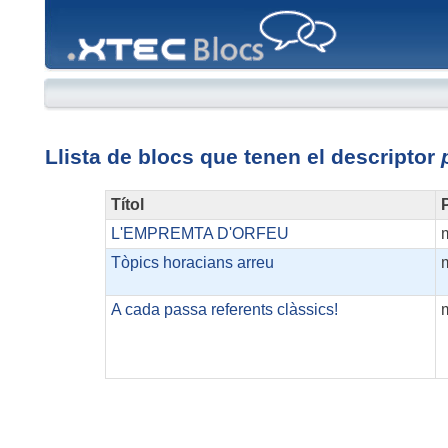
XTEC
Blocs
Llista de blocs que tenen el descriptor
Títol
P
L'EMPREMTA D'ORFEU
Tòpics horacians arreu
A cada passa referents clàssics!