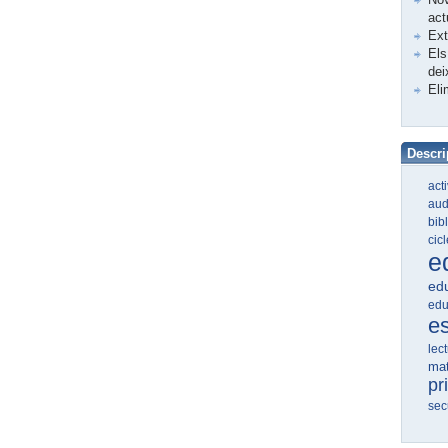
act
Ex
Els
dei
Eli
Descri
act
aud
bib
cic
e
edu
edu
e
lec
ma
pr
sec