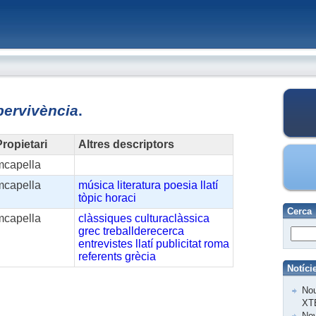
pervivència
.
ropietari
Altres descriptors
mcapella
mcapella
música
literatura
poesia
llatí
tòpic
horaci
Cerca
mcapella
clàssiques
culturaclàssica
grec
treballderecerca
entrevistes
llatí
publicitat
roma
referents
grècia
Notíci
Nou
XT
Nov