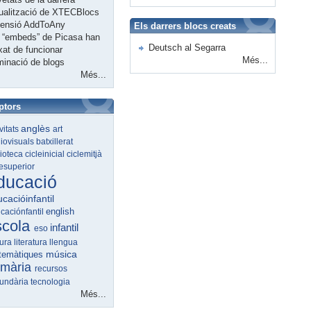
ualització de XTECBlocs
tensió AddToAny
Els darrers blocs creats
 “embeds” de Picasa han
Deutsch al Segarra
xat de funcionar
Més...
minació de blogs
Més...
ptors
anglès
ivitats
art
iovisuals
batxillerat
lioteca
cicleinicial
ciclemitjà
lesuperior
ducació
cacióinfantil
english
caciónfantil
scola
infantil
eso
tura
literatura
llengua
música
temàtiques
imària
recursos
undària
tecnologia
Més...