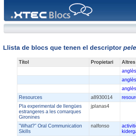
XTEC
Blocs
Llista de blocs que tenen el descriptor
pel
Títol
Propietari
Altres
anglè
anglè
anglè
Resources
a8930014
resour
Pla experimental de llengües
jplanas4
estrangeres a les comarques
Gironines
"What?" Oral Communication
nalfonso
activit
Skills
kiderg