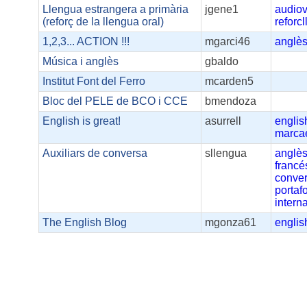
Llengua estrangera a primària
jgene1
audiov
(reforç de la llengua oral)
reforc
1,2,3... ACTION !!!
mgarci46
anglè
Música i anglès
gbaldo
Institut Font del Ferro
mcarden5
Bloc del PELE de BCO i CCE
bmendoza
English is great!
asurrell
englis
marca
Auxiliars de conversa
sllengua
anglè
francé
conve
portafo
intern
The English Blog
mgonza61
englis