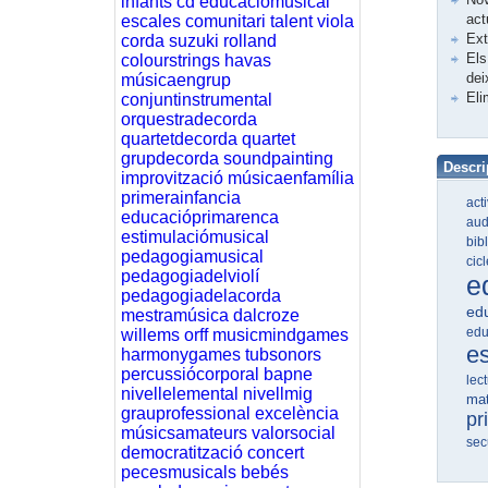
infants
cd
educaciomusical
act
escales
comunitari
talent
viola
Ex
corda
suzuki
rolland
Els
colourstrings
havas
dei
músicaengrup
Eli
conjuntinstrumental
orquestradecorda
quartetdecorda
quartet
grupdecorda
soundpainting
Descri
improvització
músicaenfamília
primerainfancia
act
educacióprimarenca
aud
estimulaciómusical
bib
pedagogiamusical
cic
pedagogiadelviolí
e
pedagogiadelacorda
edu
mestramúsica
dalcroze
edu
willems
orff
musicmindgames
e
harmonygames
tubsonors
percussiócorporal
bapne
lec
nivellelemental
nivellmig
ma
grauprofessional
excelència
pr
músicsamateurs
valorsocial
sec
democratització
concert
pecesmusicals
bebés