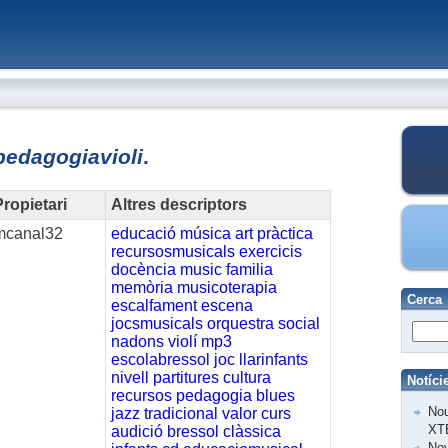
pedagogiavioli
.
ropietari
Altres descriptors
mcanal32
educació
música
art
pràctica
recursosmusicals
exercicis
docència
music
familia
memòria
musicoterapia
Cerca
escalfament
escena
jocsmusicals
orquestra
social
nadons
violí
mp3
escolabressol
joc
llarinfants
nivell
partitures
cultura
Notíci
recursos
pedagogia
blues
Nou
jazz
tradicional
valor
curs
XT
audició
bressol
clàssica
Nov