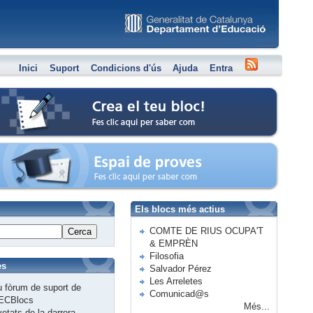
Inici
Suport
Condicions d'ús
Ajuda
Entra
Crea el teu bloc
Espai de proves
Els blocs més actius
COMTE DE RIUS OCUPA'T
Cerca
& EMPRÈN
Filosofia
es
Salvador Pérez
Les Arreletes
 fòrum de suport de
Comunicad@s
ECBlocs
Més...
etats de la darrera