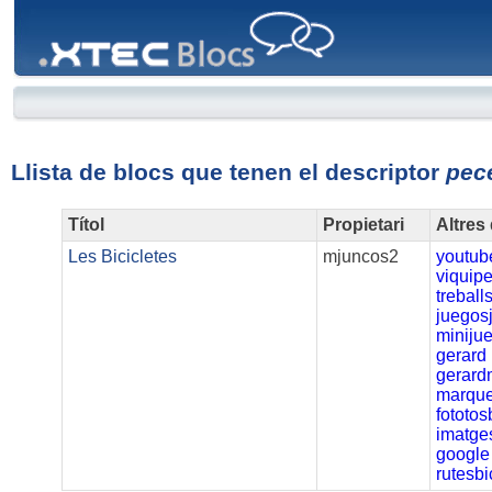
XTEC
Blocs
Llista de blocs que tenen el descriptor
pec
Títol
Propietari
Altres
Les Bicicletes
mjuncos2
youtub
viquip
treball
juegos
miniju
gerard
gerard
marque
fototos
imatges
google
rutesbi