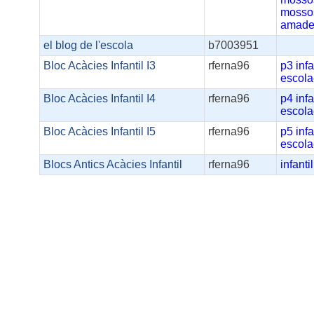
mosso
amade
el blog de l'escola
b7003951
Bloc Acàcies Infantil I3
rferna96
p3
infa
escola
Bloc Acàcies Infantil I4
rferna96
p4
infa
escola
Bloc Acàcies Infantil I5
rferna96
p5
infa
escola
Blocs Antics Acàcies Infantil
rferna96
infantil