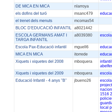
DE MICA EN MICA
nlarroya
els dofins del turó
msanc479
educa
el trenet dels menuts
mcomas54
BLOC D'EDUCACIÓ INFANTIL
a8021442
ESCOLA GERMANS AMAT I
a8039380
escola
TARGA INFANTIL
Escola Pax-Educació infantil
mguell6
educac
MICA EN MICA
itorrede
educac
Xiquets i xiquetes del 2008
mboquera
infantil
abelfer
Xiquets i xiquetes del 2009
mboquera
escola
Educació Infantil - 4 anys "B"
jbueno26
escola
projec
nacion
1516
polici
guardi
local
p
mosso