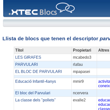
XTEC
Blocs
Llista de blocs que tenen el descriptor
parv
Títol
Propietari
Altres
LES GIRAFES
mcabedo3
PARVULARI
rlafau
EL BLOC DE PARVULARI
mpapasei
Educació Infantil-4anys
mmir9
activit
conei
El bloc del Parvulari
ncervera
La classe dels "pollets"
evalle2
educa
educac
classe