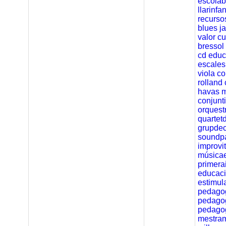
escolab
llarinfa
recurso
blues
j
valor
cu
bressol
cd
educ
escales
viola
co
rolland
havas
m
conjunt
orquest
quartet
grupde
soundpa
improvi
músicae
primera
educac
estimul
pedago
pedagog
pedago
mestra