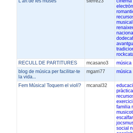
L'art de les muses
sferre23
cinema
electrò
romanti
recurso
musical
renaix
naciona
dodeca
avantg
tradicio
rockcat
RECULL DE PARTITURES
mcasano3
música
blog de música per facilitar-te
mgarri77
música
la vida...
Fem Música! Toquem el violí?
mcanal32
educac
pràctic
recurso
exercic
familia
musicot
escalfa
jocsmus
social
n