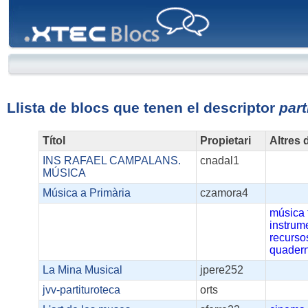
XTEC
Blocs
Llista de blocs que tenen el descriptor
part
Títol
Propietari
Altres 
INS RAFAEL CAMPALANS.
cnadal1
MÚSICA
Música a Primària
czamora4
música
instrum
recurso
quadern
La Mina Musical
jpere252
jvv-partituroteca
orts