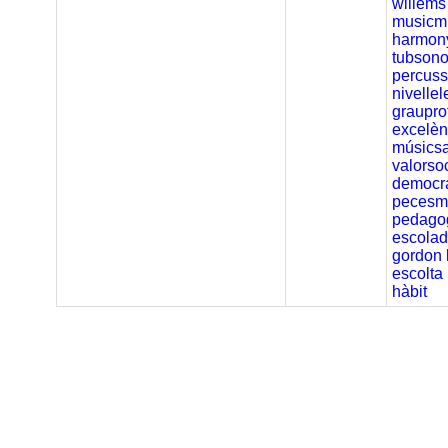
willems
musicm
harmon
tubsono
percuss
nivelle
graupro
excelèn
músics
valorso
democra
pecesm
pedagog
escola
gordon
escolta
hàbit