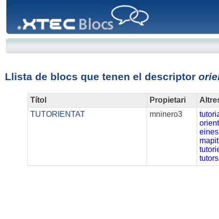
XTEC
Blocs
Llista de blocs que tenen el descriptor
ori
Títol
Propietari
Altre
TUTORIENTAT
mninero3
tutori
orien
eines
mapit
tutori
tutors