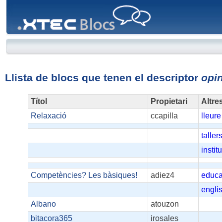
XTEC
Blocs
Llista de blocs que tenen el descriptor
opi
Títol
Propietari
Altre
Relaxació
ccapilla
lleure
taller
institu
Competències? Les bàsiques!
adiez4
educa
engli
Albano
atouzon
bitacora365
irosales