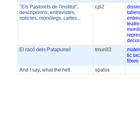
"Els Pastorets de l'Institut",
cpi2
disse
descripcions, entrevistes,
taller
notícies, monòlegs, cartes...
entre
teatre
monò
repre
decor
El racó dels Patapums!
tmurill3
matem
tic
tac
fitxes
And I say, what the hell
spalos