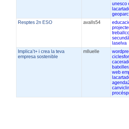
unesco
lacartad
geoparc
Resptes 2n ESO
avalls54
educaci
projecte
treballc
secundà
laselva
Implica’t+ i crea la teva
mlluelle
wordpre
empresa sostenible
ciclesfo
cacerade
batxiller
web
em
lacartad
agenda
canvicli
procésp