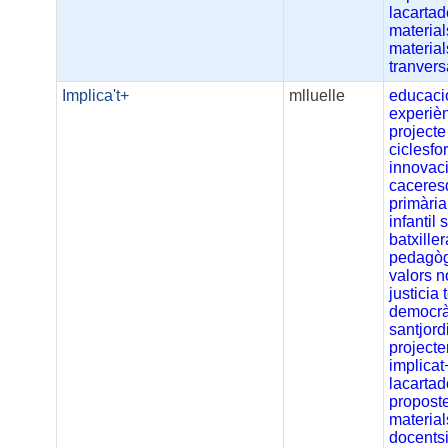
lacartad
material
materia
tranvers
Implica't+
mlluelle
educaci
experiè
projecte
ciclesfo
innovac
caceres
primària
infantil
batxiller
pedagò
valors
n
justicia
democrà
santjord
projecte
implicat
lacartad
propost
material
docents