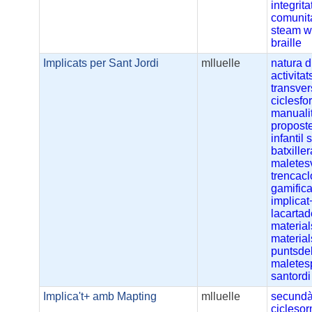
integrit
comunit
steam
w
braille
Implicats per Sant Jordi
mlluelle
natura
d
activitat
transver
ciclesfo
manuali
propost
infantil
batxiller
maletes
trencac
gamific
implicat
lacartad
material
materia
puntsdel
maletes
santord
Implica't+ amb Mapting
mlluelle
secundà
ciclesor