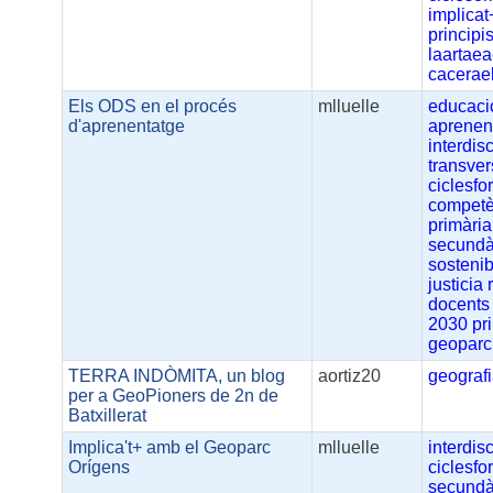
implicat
principi
laartaea
cacerae
Els ODS en el procés
mlluelle
educaci
d'aprenentatge
aprenen
interdisc
transver
ciclesfo
competè
primària
secundà
sostenibi
justicia
docents
2030
pr
geoparc
TERRA INDÒMITA, un blog
aortiz20
geograf
per a GeoPioners de 2n de
Batxillerat
Implica't+ amb el Geoparc
mlluelle
interdisc
Orígens
ciclesfo
secundà