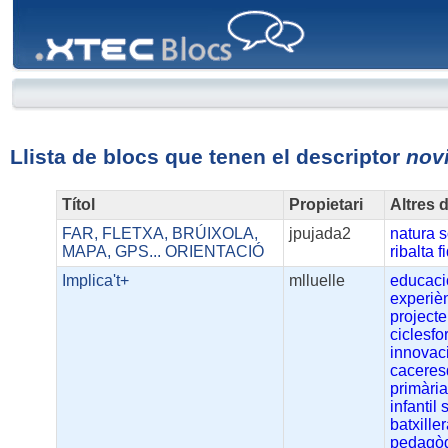
XTEC
Blocs
Llista de blocs que tenen el descriptor
nov
Títol
Propietari
Altres 
FAR, FLETXA, BRÚIXOLA,
jpujada2
natura
s
MAPA, GPS... ORIENTACIÓ
ribalta
f
Implica't+
mlluelle
educaci
experiè
projecte
ciclesfo
innovac
caceres
primàri
infantil
batxiller
pedagò