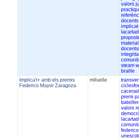
valors
j
practiq
referènc
docents
implicat
lacartad
propost
material
docents
integrit
comunit
steam
w
braille
Implica't+ amb els premis
mlluelle
transver
Federico Mayor Zaragoza
ciclesfo
cacerad
premi
p
batxiller
valors
r
democr
lacartad
comunit
federic
unescot