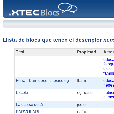
XTEC
Blocs
Llista de blocs que tenen el descriptor
nen
Títol
Propietari
Altre
educa
fotogr
ciclei
famili
Ferran Barri docent i psicòleg
fbarri
educa
nene
Escola
egineste
nutric
alime
La classe de 2n
jceto
PARVULARI
rlafau