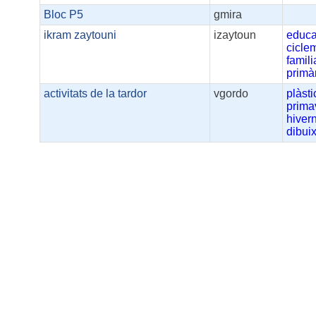
Bloc P5
gmira
ikram zaytouni
izaytoun
educa
ciclem
famili
primà
activitats de la tardor
vgordo
plàsti
prima
hiver
dibui