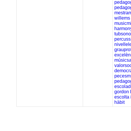
pedagog
pedago
mestra
willems
musicm
harmon
tubsono
percuss
nivelle
graupro
excelèn
músics
valorsoc
democra
pecesm
pedagog
escola
gordon
escolta
hàbit