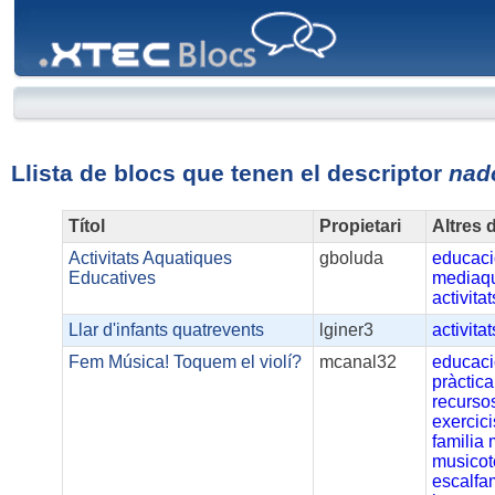
XTEC
Blocs
Llista de blocs que tenen el descriptor
nad
Títol
Propietari
Altres 
Activitats Aquatiques
gboluda
educac
Educatives
mediaqu
activita
Llar d'infants quatrevents
lginer3
activitat
Fem Música! Toquem el violí?
mcanal32
educac
pràctica
recurso
exercici
familia
musicot
escalfa