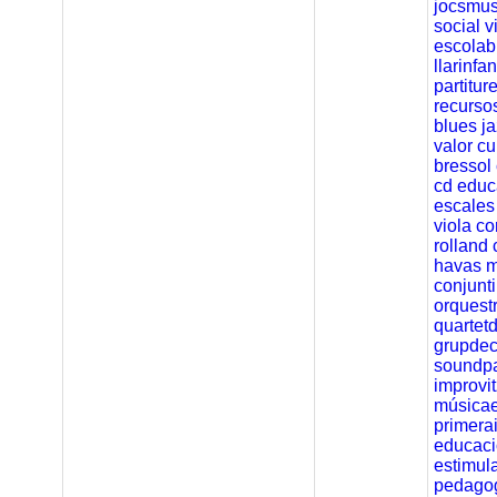
jocsmus
social
v
escolab
llarinfan
partitur
recurso
blues
j
valor
cu
bressol
cd
educ
escales
viola
co
rolland
havas
m
conjunt
orquest
quartet
grupde
soundpa
improvi
músicae
primera
educaci
estimul
pedago