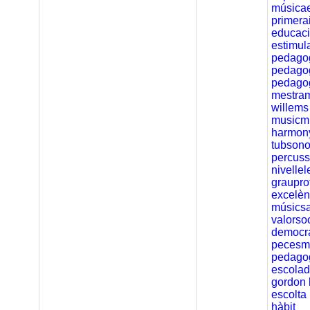
músicae
primera
educac
estimul
pedago
pedagog
pedago
mestra
willems
musicm
harmon
tubsono
percuss
nivelle
graupro
excelèn
músics
valorso
democra
pecesm
pedagog
escola
gordon
escolta
hàbit