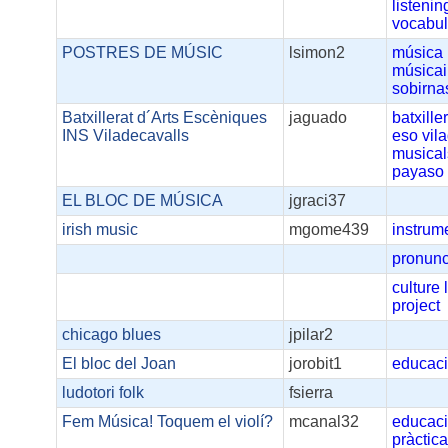
listenin
vocabul
POSTRES DE MÚSIC
lsimon2
música
músicai
sobirna
Batxillerat d´Arts Escèniques
jaguado
batxille
INS Viladecavalls
eso
vil
musical
payaso
EL BLOC DE MÚSICA
jgraci37
irish music
mgome439
instrum
pronunc
culture
project
chicago blues
jpilar2
El bloc del Joan
jorobit1
educac
ludotori folk
fsierra
Fem Música! Toquem el violí?
mcanal32
educac
pràctic