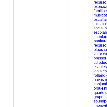
recurso
exercic
familia
musicot
escalfa
jocsmus
social
n
escolab
llarinfa
partitur
recurso
blues
j
valor
cu
bressol
cd
educ
escales
viola
co
rolland
havas
m
conjunt
orquest
quartet
grupde
soundpa
improvi