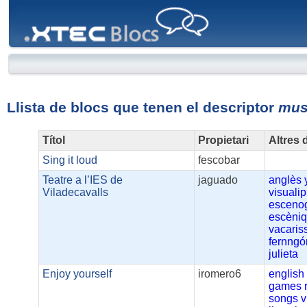
XTEC
Blocs
Llista de blocs que tenen el descriptor
mus
Títol
Propietari
Altres 
Sing it loud
fescobar
Teatre a l’IES de
jaguado
anglès
Viladecavalls
visualip
escenog
escèni
vacaris
fernng
julieta
Enjoy yourself
iromero6
english
games
songs
v