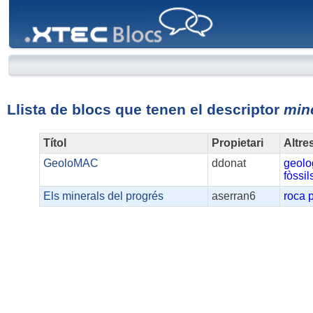
XTEC
Blocs
Llista de blocs que tenen el descriptor
min
Títol
Propietari
Altre
GeoloMAC
ddonat
geolo
fòssil
Els minerals del progrés
aserran6
roca