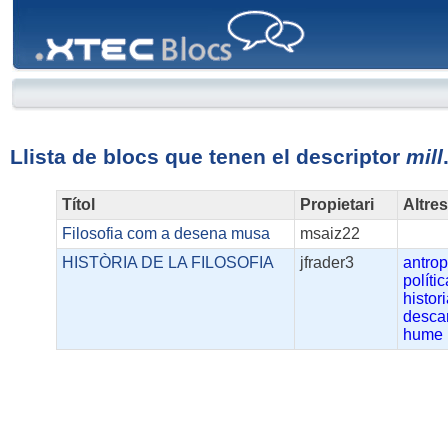
XTEC
Blocs
Llista de blocs que tenen el descriptor
mill
Títol
Propietari
Altre
Filosofia com a desena musa
msaiz22
HISTÒRIA DE LA FILOSOFIA
jfrader3
antrop
polític
histor
desca
hume