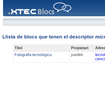
XTEC
Blocs
Llista de blocs que tenen el descriptor
micr
Títol
Propietari
Altre
Fotografia tecnològica
jsanfeli
tecno
cienc