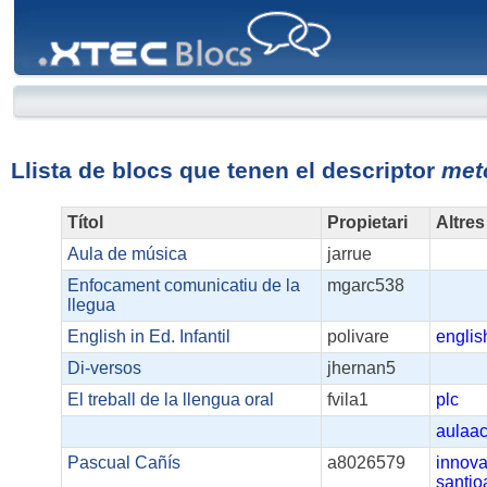
XTEC
Blocs
Llista de blocs que tenen el descriptor
met
Títol
Propietari
Altres
Aula de música
jarrue
Enfocament comunicatiu de la
mgarc538
llegua
English in Ed. Infantil
polivare
englis
Di-versos
jhernan5
El treball de la llengua oral
fvila1
plc
aulaac
Pascual Cañís
a8026579
innova
santjo