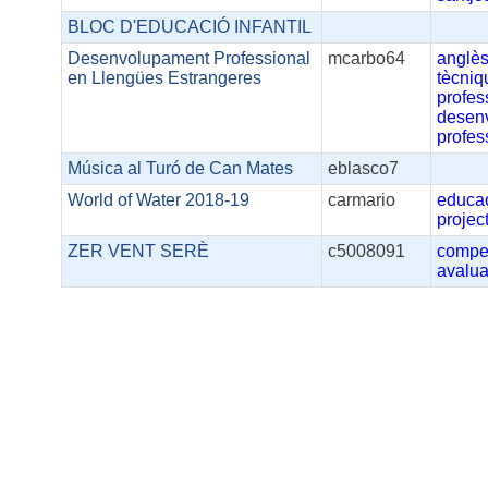
BLOC D'EDUCACIÓ INFANTIL
Desenvolupament Professional
mcarbo64
anglè
en Llengües Estrangeres
tècniq
profes
desen
profes
Música al Turó de Can Mates
eblasco7
World of Water 2018-19
carmario
educa
projec
ZER VENT SERÈ
c5008091
compe
avalua