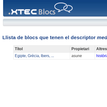
XTEC
Blocs
Llista de blocs que tenen el descriptor
med
Títol
Propietari
Altre
Egipte, Grècia, Ibers, ...
asune
històr