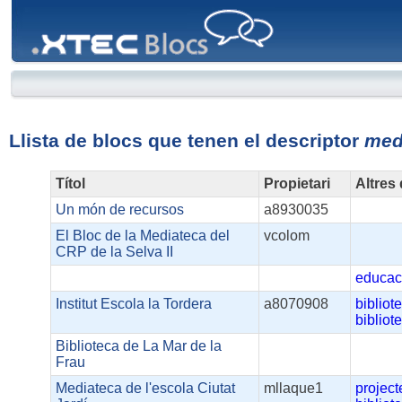
XTEC
Blocs
Llista de blocs que tenen el descriptor
med
Títol
Propietari
Altres
Un món de recursos
a8930035
El Bloc de la Mediateca del
vcolom
CRP de la Selva II
educac
Institut Escola la Tordera
a8070908
bibliot
biblio
Biblioteca de La Mar de la
Frau
Mediateca de l'escola Ciutat
mllaque1
project