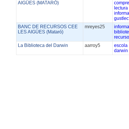
AIGÜES (MATARÓ)
compre
lectura
informa
gustlec
BANC DE RECURSOS CEE
mreyes25
inform
LES AIGÜES (Mataró)
bibliot
recurs
La Biblioteca del Darwin
aarroy5
escola
darwin