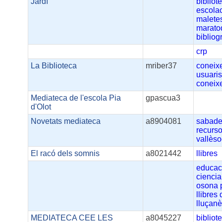
Jardí
bibliot
escolac
malete
marato
bibliog
crp
La Biblioteca
mriber37
coneix
usuari
coneix
Mediateca de l'escola Pia
gpascua3
d'Olot
Novetats mediateca
a8904081
sabade
recurs
vallèso
El racó dels somnis
a8021442
llibres
educac
ciencia
osona
llibres
lluçan
MEDIATECA CEE LES
a8045227
bibliot