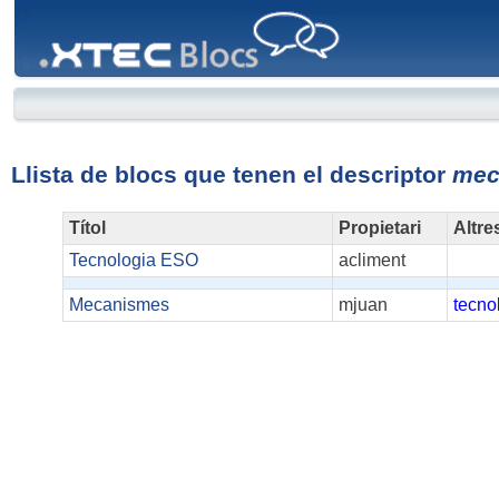
XTEC
Blocs
Llista de blocs que tenen el descriptor
mec
Títol
Propietari
Altre
Tecnologia ESO
acliment
Mecanismes
mjuan
tecno