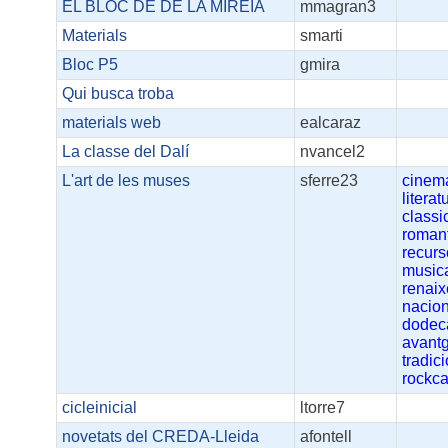
EL BLOC DE DE LA MIREIA
mmagran3
Materials
smarti
Bloc P5
gmira
Qui busca troba
materials web
ealcaraz
La classe del Dalí
nvancel2
L'art de les muses
sferre23
cinem
literat
classi
roman
recur
music
renai
nacio
dodec
avant
tradic
rockca
cicleinicial
ltorre7
novetats del CREDA-Lleida
afontell