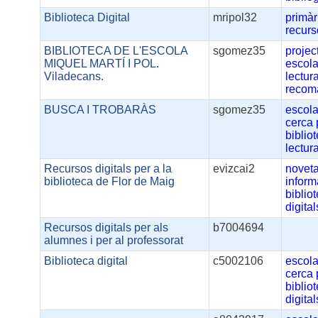
Biblioteca Digital
mripol32
primàr
recur
BIBLIOTECA DE L'ESCOLA
sgomez35
projec
MIQUEL MARTÍ I POL.
escola
Viladecans.
lectur
recom
BUSCA I TROBARÀS
sgomez35
escola
cerca
biblio
lectur
Recursos digitals per a la
evizcai2
noveta
biblioteca de Flor de Maig
inform
biblio
digital
Recursos digitals per als
b7004694
alumnes i per al professorat
Biblioteca digital
c5002106
escola
cerca
biblio
digital