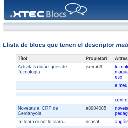
XTEC
Blocs
Llista de blocs que tenen el descriptor
mate
Títol
Propietari
Altres
Activitats didàctiques de
jserra69
tecnol
Tecnologia
maque
eso
elmeu
centre
Novetats al CRP de
a8904085
noveta
Cerdanyola
pedag
To learn or not to learn...
ncasal
anglè