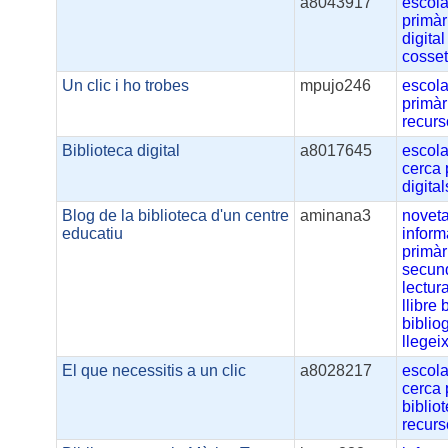
a8043917
escol
primàr
digital
cosse
Un clic i ho trobes
mpujo246
escola
primàr
recur
Biblioteca digital
a8017645
escola
cerca
digital
Blog de la biblioteca d'un centre
aminana3
noveta
educatiu
inform
primàr
secun
lectur
llibre
b
biblio
llegei
El que necessitis a un clic
a8028217
escola
cerca
biblio
recur