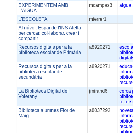
EXPERIMENTEM AMB
mcampas3
aigua
L'AIGUA
L'ESCOLETA
mferrer1
Al núvol: Espai de l'INS Alella
per cercar, col·laborar, crear i
compartir
Recursos digitals per a la
a8920271
escola
biblioteca escolar de Primària
biblio
digital
Recursos digitals per a la
a8920271
educa
biblioteca escolar de
inform
secundària
biblio
recur
La Biblioteca Digital del
jmirand6
cerca
Volerany
biblio
recur
Biblioteca alumnes Flor de
a8037292
noveta
Maig
inform
biblio
recur
biblio