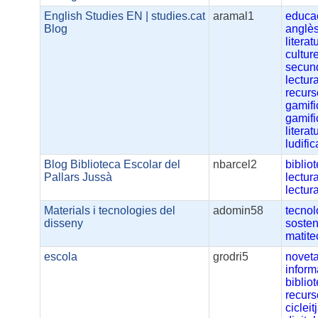
English Studies EN | studies.cat
aramal1
educa
Blog
anglè
literat
cultur
secun
lectur
recur
gamifi
gamifi
literat
ludifi
Blog Biblioteca Escolar del
nbarcel2
biblio
Pallars Jussà
lectur
lectur
Materials i tecnologies del
adomin58
tecnol
disseny
sosteni
matit
escola
grodri5
noveta
inform
biblio
recur
cicleit