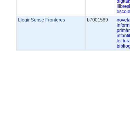
digital
llibre
escole
Llegir Sense Fronteres
b7001589
noveta
inform
primàr
infanti
lectur
biblio