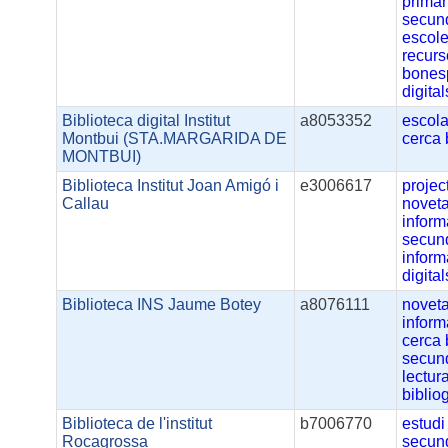
primàr
secun
escol
recur
bones
digital
Biblioteca digital Institut
a8053352
escola
Montbui (STA.MARGARIDA DE
cerca
MONTBUI)
Biblioteca Institut Joan Amigó i
e3006617
projec
Callau
noveta
inform
secun
inform
digital
Biblioteca INS Jaume Botey
a8076111
noveta
inform
cerca
secun
lectur
biblio
Biblioteca de l'institut
b7006770
estudi
Rocagrossa
secun