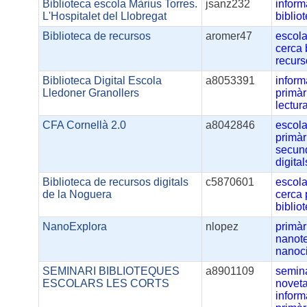
Biblioteca escola Màrius Torres.
jsanz232
inform
L'Hospitalet del Llobregat
biblio
Biblioteca de recursos
aromer47
escola
cerca
recur
Biblioteca Digital Escola
a8053391
inform
Lledoner Granollers
primàr
lectur
CFA Cornellà 2.0
a8042846
escol
primàr
secun
digital
Biblioteca de recursos digitals
c5870601
escola
de la Noguera
cerca
biblio
NanoExplora
nlopez
primàr
nanot
nanoc
SEMINARI BIBLIOTEQUES
a8901109
semin
ESCOLARS LES CORTS
noveta
inform