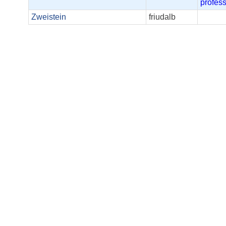
profess
Zweistein
friudalb