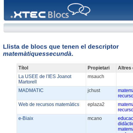
XTEC
Blocs
Llista de blocs que tenen el descriptor
matemàtiquessecundà
.
Títol
Propietari
Altres
La USEE de l'IES Joanot
msauch
Martorell
MADMATIC
jchust
matemà
recurso
Web de recursos matemàtics
eplaza2
matemà
recurso
e-Biaix
mcano
educac
didàcti
matemà